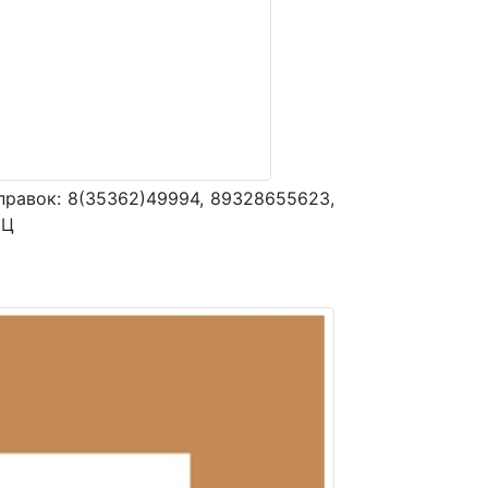
правок: 8(35362)49994, 89328655623,
ФЦ