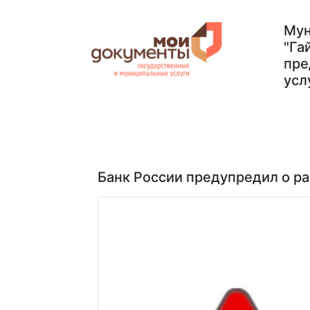
Мун
"Га
пре
усл
Главная
Услуги
Документы
О н
Банк России предупредил о р