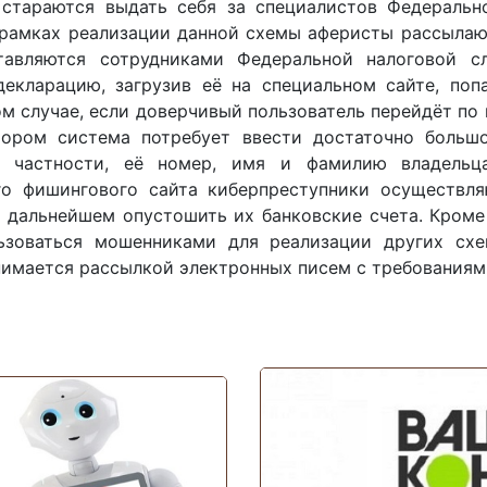
стараются выдать себя за специалистов Федераль
 рамках реализации данной схемы аферисты рассылаю
тавляются сотрудниками Федеральной налоговой с
декларацию, загрузив её на специальном сайте, поп
ом случае, если доверчивый пользователь перейдёт по
тором система потребует ввести достаточно больш
в частности, её номер, имя и фамилию владельц
о фишингового сайта киберпреступники осуществл
в дальнейшем опустошить их банковские счета. Кроме
ьзоваться мошенниками для реализации других схе
нимается рассылкой электронных писем с требованиям