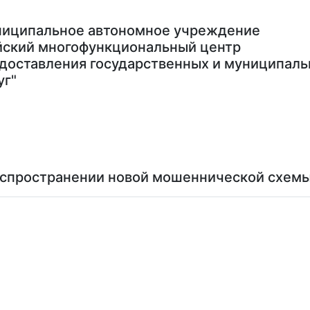
иципальное автономное учреждение
йский многофункциональный центр
доставления государственных и муниципал
уг"
ас
Связаться с нами
Записаться на прием
аспространении новой мошеннической схемы